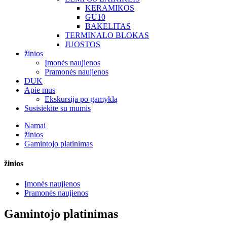
KERAMIKOS
GU10
BAKELITAS
TERMINALO BLOKAS
JUOSTOS
žinios
Įmonės naujienos
Pramonės naujienos
DUK
Apie mus
Ekskursija po gamyklą
Susisiekite su mumis
Namai
žinios
Gamintojo platinimas
žinios
Įmonės naujienos
Pramonės naujienos
Gamintojo platinimas