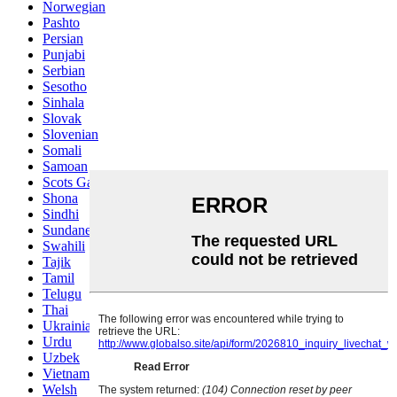
Norwegian
Pashto
Persian
Punjabi
Serbian
Sesotho
Sinhala
Slovak
Slovenian
Somali
Samoan
Scots Gaelic
Shona
Sindhi
Sundanese
Swahili
Tajik
Tamil
Telugu
Thai
Ukrainian
Urdu
Uzbek
Vietnamese
Welsh