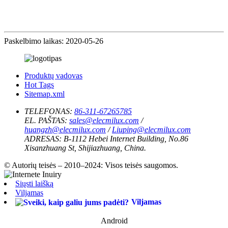
Paskelbimo laikas: 2020-05-26
Produktų vadovas
Hot Tags
Sitemap.xml
TELEFONAS:
86-311-67265785
EL. PAŠTAS:
sales@elecmilux.com
/
huangzh@elecmilux.com
/
Liuping@elecmilux.com
ADRESAS:
B-1112 Hebei Internet Building, No.86
Xisanzhuang St, Shijiazhuang, China.
© Autorių teisės – 2010–2024: Visos teisės saugomos.
Siųsti laišką
Viljamas
Viljamas
Android