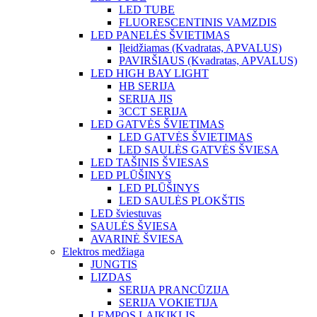
LED TUBE
FLUORESCENTINIS VAMZDIS
LED PANELĖS ŠVIETIMAS
Įleidžiamas (Kvadratas, APVALUS)
PAVIRŠIAUS (Kvadratas, APVALUS)
LED HIGH BAY LIGHT
HB SERIJA
SERIJA JIS
3CCT SERIJA
LED GATVĖS ŠVIETIMAS
LED GATVĖS ŠVIETIMAS
LED SAULĖS GATVĖS ŠVIESA
LED TAŠINIS ŠVIESAS
LED PLŪŠINYS
LED PLŪŠINYS
LED SAULĖS PLOKŠTIS
LED šviestuvas
SAULĖS ŠVIESA
AVARINĖ ŠVIESA
Elektros medžiaga
JUNGTIS
LIZDAS
SERIJA PRANCŪZIJA
SERIJA VOKIETIJA
LEMPOS LAIKIKLIS