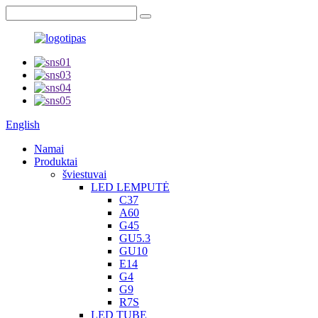
English
Namai
Produktai
šviestuvai
LED LEMPUTĖ
C37
A60
G45
GU5.3
GU10
E14
G4
G9
R7S
LED TUBE