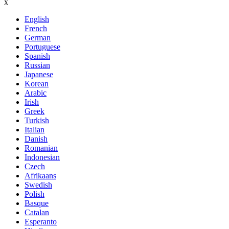
x
English
French
German
Portuguese
Spanish
Russian
Japanese
Korean
Arabic
Irish
Greek
Turkish
Italian
Danish
Romanian
Indonesian
Czech
Afrikaans
Swedish
Polish
Basque
Catalan
Esperanto