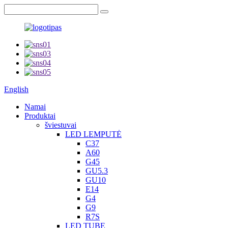
English
Namai
Produktai
šviestuvai
LED LEMPUTĖ
C37
A60
G45
GU5.3
GU10
E14
G4
G9
R7S
LED TUBE