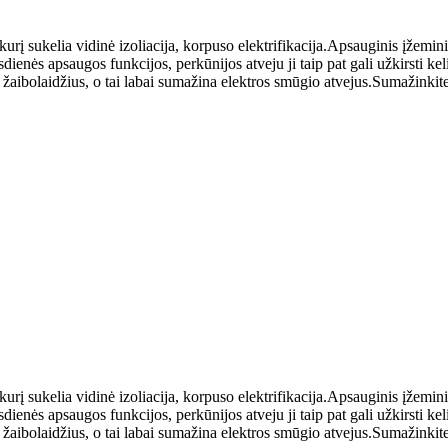
 kurį sukelia vidinė izoliacija, korpuso elektrifikacija.Apsauginis įžem
asdienės apsaugos funkcijos, perkūnijos atveju ji taip pat gali užkirsti 
 žaibolaidžius, o tai labai sumažina elektros smūgio atvejus.Sumažinkite 
 kurį sukelia vidinė izoliacija, korpuso elektrifikacija.Apsauginis įžem
asdienės apsaugos funkcijos, perkūnijos atveju ji taip pat gali užkirsti 
 žaibolaidžius, o tai labai sumažina elektros smūgio atvejus.Sumažinkite 