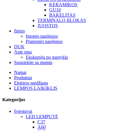
KERAMIKOS
GU10
BAKELITAS
TERMINALO BLOKAS
JUOSTOS
žinios
Įmonės naujienos
Pramonės naujienos
DUK
Apie mus
Ekskursija po gamyklą
Susisiekite su mumis
Namai
Produktai
Elektros medžiaga
LEMPOS LAIKIKLIS
Kategorijos
šviestuvai
LED LEMPUTĖ
C37
A60