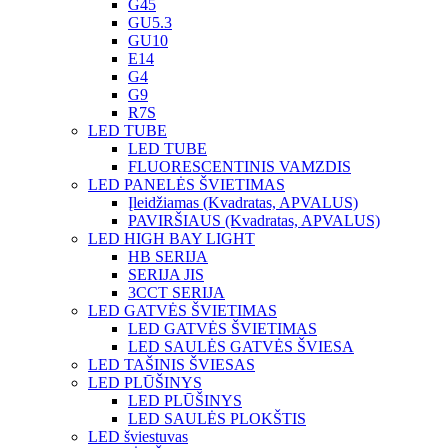
G45
GU5.3
GU10
E14
G4
G9
R7S
LED TUBE
LED TUBE
FLUORESCENTINIS VAMZDIS
LED PANELĖS ŠVIETIMAS
Įleidžiamas (Kvadratas, APVALUS)
PAVIRŠIAUS (Kvadratas, APVALUS)
LED HIGH BAY LIGHT
HB SERIJA
SERIJA JIS
3CCT SERIJA
LED GATVĖS ŠVIETIMAS
LED GATVĖS ŠVIETIMAS
LED SAULĖS GATVĖS ŠVIESA
LED TAŠINIS ŠVIESAS
LED PLŪŠINYS
LED PLŪŠINYS
LED SAULĖS PLOKŠTIS
LED šviestuvas