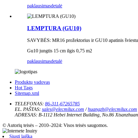
paklausimas
detalė
LEMPTURA (GU10)
SAVYBĖS: MR16 prožektorius ir GU10 apatinis šviestu
Gu10 jungtis 15 cm ilgis 0,75 m2
paklausimas
detalė
Produktų vadovas
Hot Tags
Sitemap.xml
TELEFONAS:
86-311-67265785
EL. PAŠTAS:
sales@elecmilux.com
/
huangzh@elecmilux.com
ADRESAS:
B-1112 Hebei Internet Building, No.86 Xisanzhuan
© Autorių teisės – 2010–2024: Visos teisės saugomos.
Siųsti laišką