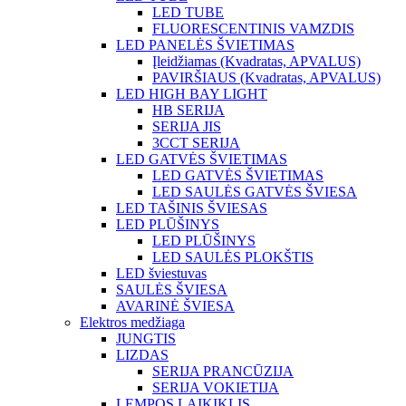
LED TUBE
FLUORESCENTINIS VAMZDIS
LED PANELĖS ŠVIETIMAS
Įleidžiamas (Kvadratas, APVALUS)
PAVIRŠIAUS (Kvadratas, APVALUS)
LED HIGH BAY LIGHT
HB SERIJA
SERIJA JIS
3CCT SERIJA
LED GATVĖS ŠVIETIMAS
LED GATVĖS ŠVIETIMAS
LED SAULĖS GATVĖS ŠVIESA
LED TAŠINIS ŠVIESAS
LED PLŪŠINYS
LED PLŪŠINYS
LED SAULĖS PLOKŠTIS
LED šviestuvas
SAULĖS ŠVIESA
AVARINĖ ŠVIESA
Elektros medžiaga
JUNGTIS
LIZDAS
SERIJA PRANCŪZIJA
SERIJA VOKIETIJA
LEMPOS LAIKIKLIS