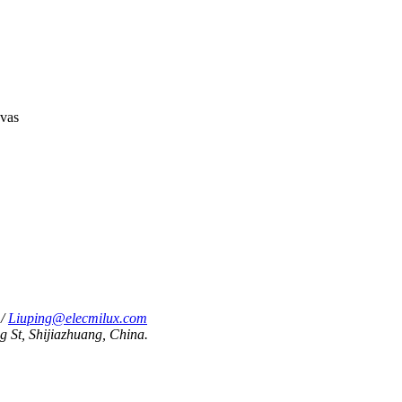
vas
/
Liuping@elecmilux.com
g St, Shijiazhuang, China.