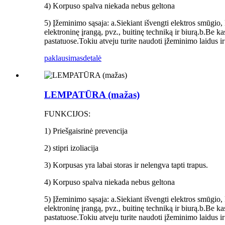
4) Korpuso spalva niekada nebus geltona
5) Įžeminimo sąsaja: a.Siekiant išvengti elektros smūgio,
elektroninę įrangą, pvz., buitinę techniką ir biurą.b.Be k
pastatuose.Tokiu atveju turite naudoti įžeminimo laidus ir
paklausimas
detalė
LEMPATŪRA (mažas)
FUNKCIJOS:
1) Priešgaisrinė prevencija
2) stipri izoliacija
3) Korpusas yra labai storas ir nelengva tapti trapus.
4) Korpuso spalva niekada nebus geltona
5) Įžeminimo sąsaja: a.Siekiant išvengti elektros smūgio,
elektroninę įrangą, pvz., buitinę techniką ir biurą.b.Be k
pastatuose.Tokiu atveju turite naudoti įžeminimo laidus ir