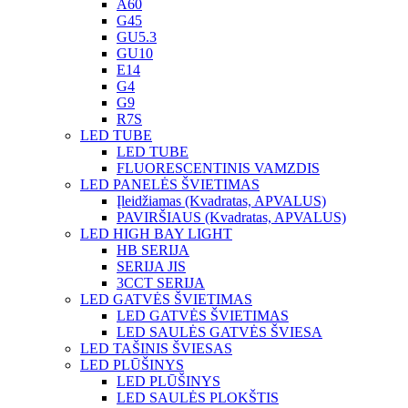
A60
G45
GU5.3
GU10
E14
G4
G9
R7S
LED TUBE
LED TUBE
FLUORESCENTINIS VAMZDIS
LED PANELĖS ŠVIETIMAS
Įleidžiamas (Kvadratas, APVALUS)
PAVIRŠIAUS (Kvadratas, APVALUS)
LED HIGH BAY LIGHT
HB SERIJA
SERIJA JIS
3CCT SERIJA
LED GATVĖS ŠVIETIMAS
LED GATVĖS ŠVIETIMAS
LED SAULĖS GATVĖS ŠVIESA
LED TAŠINIS ŠVIESAS
LED PLŪŠINYS
LED PLŪŠINYS
LED SAULĖS PLOKŠTIS