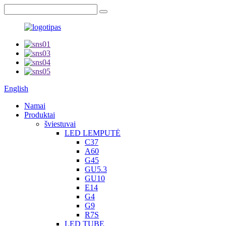
English
Namai
Produktai
šviestuvai
LED LEMPUTĖ
C37
A60
G45
GU5.3
GU10
E14
G4
G9
R7S
LED TUBE