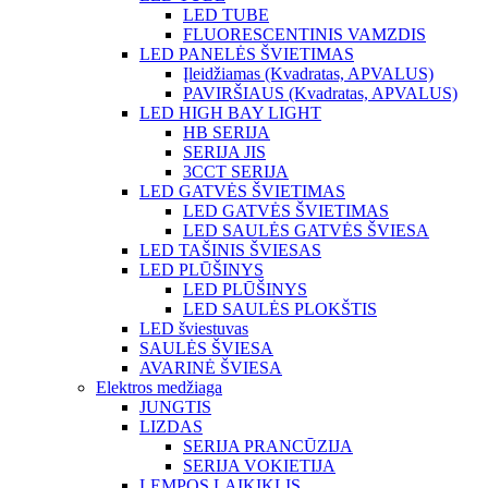
LED TUBE
FLUORESCENTINIS VAMZDIS
LED PANELĖS ŠVIETIMAS
Įleidžiamas (Kvadratas, APVALUS)
PAVIRŠIAUS (Kvadratas, APVALUS)
LED HIGH BAY LIGHT
HB SERIJA
SERIJA JIS
3CCT SERIJA
LED GATVĖS ŠVIETIMAS
LED GATVĖS ŠVIETIMAS
LED SAULĖS GATVĖS ŠVIESA
LED TAŠINIS ŠVIESAS
LED PLŪŠINYS
LED PLŪŠINYS
LED SAULĖS PLOKŠTIS
LED šviestuvas
SAULĖS ŠVIESA
AVARINĖ ŠVIESA
Elektros medžiaga
JUNGTIS
LIZDAS
SERIJA PRANCŪZIJA
SERIJA VOKIETIJA
LEMPOS LAIKIKLIS