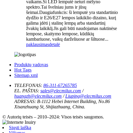
vaikams.Ši LED lemputė neturi mėlyno
spektro.Tai švelniau jums ir jūsų
šeimai.Daugiafunkcis: ši lemputė yra standartinio
dydžio ir E26/E27 lempos laikiklio dizaino, kurį
galima įdėti į stalinę lempą arba standartinį
žvakių laikiklį.Jis gali būti naudojamas naktinėse
lempose, skaitymo lempose, kūdikių
kambariuose, vaikų darželiuose ar šiltuose...
paklausimas
detalė
Produktų vadovas
Hot Tags
Sitemap.xml
TELEFONAS:
86-311-67265785
EL. PAŠTAS:
sales@elecmilux.com
/
huangzh@elecmilux.com
/
Liuping@elecmilux.com
ADRESAS:
B-1112 Hebei Internet Building, No.86
Xisanzhuang St, Shijiazhuang, China.
© Autorių teisės – 2010–2024: Visos teisės saugomos.
Siųsti laišką
Viljamas