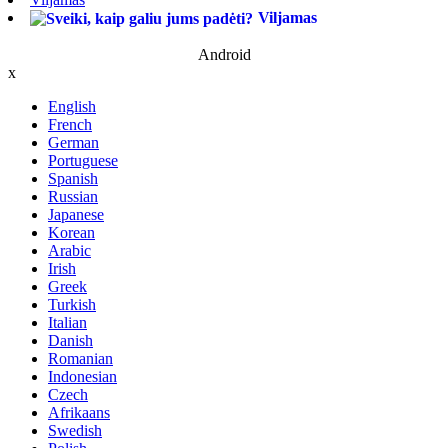
Viljamas
Android
x
English
French
German
Portuguese
Spanish
Russian
Japanese
Korean
Arabic
Irish
Greek
Turkish
Italian
Danish
Romanian
Indonesian
Czech
Afrikaans
Swedish