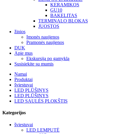
KERAMIKOS
GU10
BAKELITAS
TERMINALO BLOKAS
JUOSTOS
žinios
Įmonės naujienos
Pramonės naujienos
DUK
Apie mus
Ekskursija po gamyklą
Susisiekite su mumis
Namai
Produktai
šviestuvai
LED PLŪŠINYS
LED PLŪŠINYS
LED SAULĖS PLOKŠTIS
Kategorijos
šviestuvai
LED LEMPUTĖ