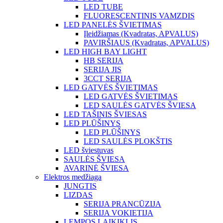
LED TUBE
FLUORESCENTINIS VAMZDIS
LED PANELĖS ŠVIETIMAS
Įleidžiamas (Kvadratas, APVALUS)
PAVIRŠIAUS (Kvadratas, APVALUS)
LED HIGH BAY LIGHT
HB SERIJA
SERIJA JIS
3CCT SERIJA
LED GATVĖS ŠVIETIMAS
LED GATVĖS ŠVIETIMAS
LED SAULĖS GATVĖS ŠVIESA
LED TAŠINIS ŠVIESAS
LED PLŪŠINYS
LED PLŪŠINYS
LED SAULĖS PLOKŠTIS
LED šviestuvas
SAULĖS ŠVIESA
AVARINĖ ŠVIESA
Elektros medžiaga
JUNGTIS
LIZDAS
SERIJA PRANCŪZIJA
SERIJA VOKIETIJA
LEMPOS LAIKIKLIS