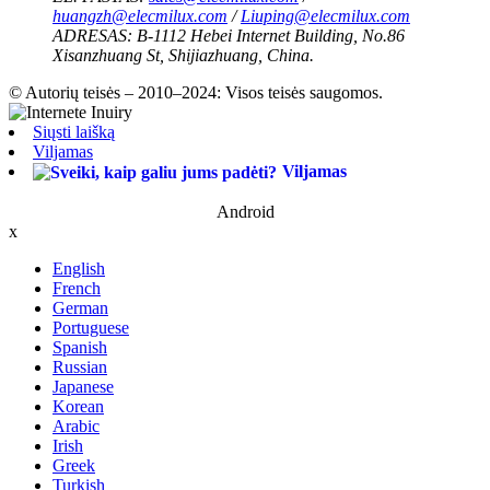
huangzh@elecmilux.com
/
Liuping@elecmilux.com
ADRESAS:
B-1112 Hebei Internet Building, No.86
Xisanzhuang St, Shijiazhuang, China.
© Autorių teisės – 2010–2024: Visos teisės saugomos.
Siųsti laišką
Viljamas
Viljamas
Android
x
English
French
German
Portuguese
Spanish
Russian
Japanese
Korean
Arabic
Irish
Greek
Turkish