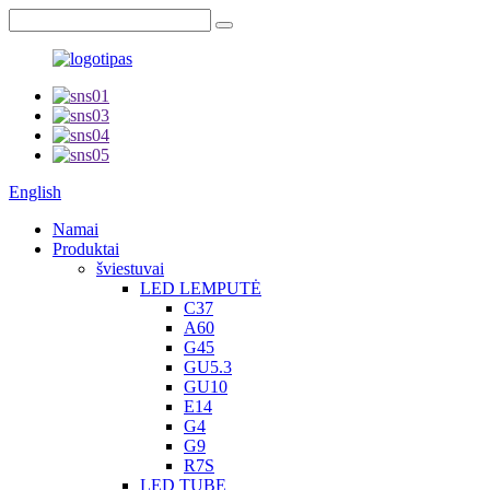
English
Namai
Produktai
šviestuvai
LED LEMPUTĖ
C37
A60
G45
GU5.3
GU10
E14
G4
G9
R7S
LED TUBE