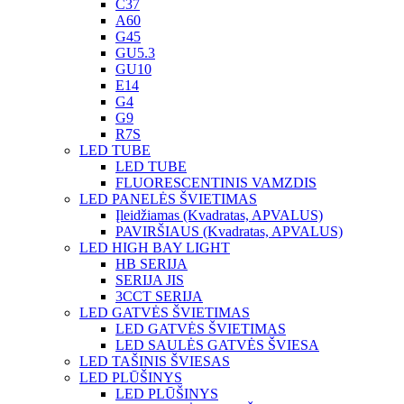
C37
A60
G45
GU5.3
GU10
E14
G4
G9
R7S
LED TUBE
LED TUBE
FLUORESCENTINIS VAMZDIS
LED PANELĖS ŠVIETIMAS
Įleidžiamas (Kvadratas, APVALUS)
PAVIRŠIAUS (Kvadratas, APVALUS)
LED HIGH BAY LIGHT
HB SERIJA
SERIJA JIS
3CCT SERIJA
LED GATVĖS ŠVIETIMAS
LED GATVĖS ŠVIETIMAS
LED SAULĖS GATVĖS ŠVIESA
LED TAŠINIS ŠVIESAS
LED PLŪŠINYS
LED PLŪŠINYS